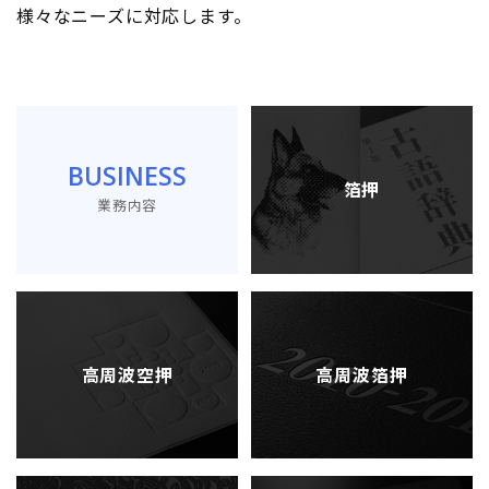
様々なニーズに対応します。
BUSINESS
箔押
業務内容
高周波空押
高周波箔押