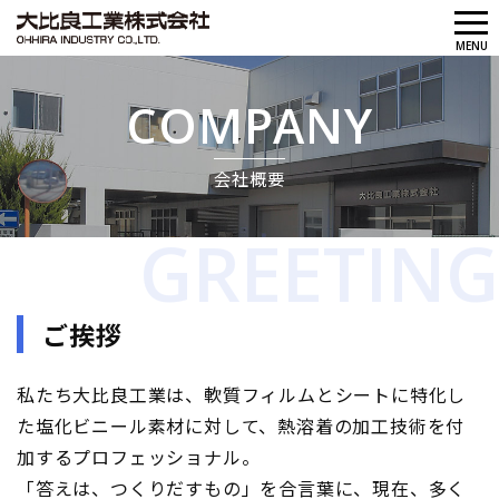
メ
MENU
ニ
ュ
COMPANY
ー
会社概要
GREETING
ご挨拶
私たち大比良工業は、軟質フィルムとシートに特化し
た塩化ビニール素材に対して、熱溶着の加工技術を付
加するプロフェッショナル。
「答えは、つくりだすもの」を合言葉に、現在、多く