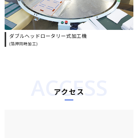
ダブルヘッドロータリー式加工機
(箔押同時加工)
ACCESS
アクセス