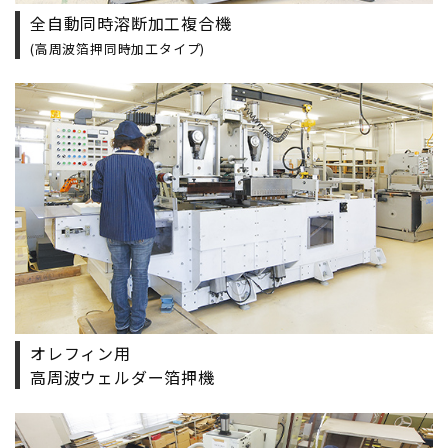
全自動同時溶断加工複合機
(高周波箔押同時加工タイプ)
オレフィン用
高周波ウェルダー箔押機