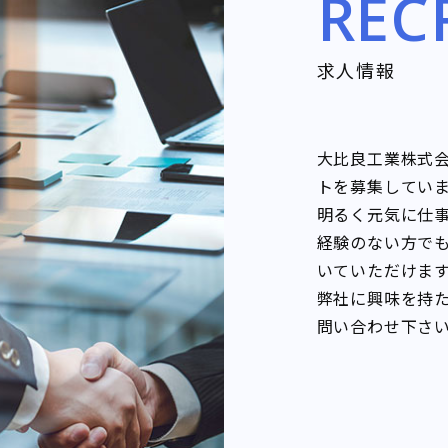
REC
求人情報
大比良工業株式
トを募集してい
明るく元気に仕
経験のない方で
いていただけま
弊社に興味を持
問い合わせ下さ