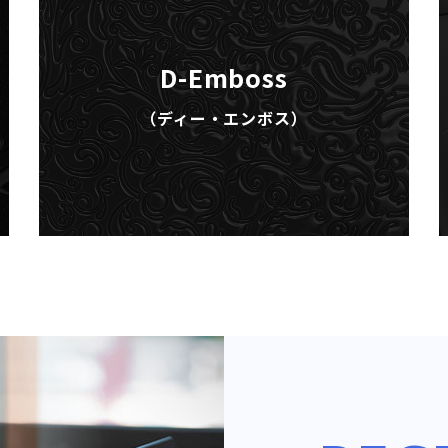
D-Emboss
（ディー・エンボス）