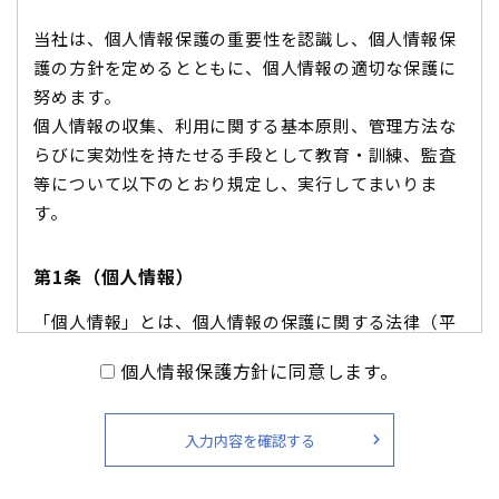
当社は、個人情報保護の重要性を認識し、個人情報保
護の方針を定めるとともに、個人情報の適切な保護に
努めます。
個人情報の収集、利用に関する基本原則、管理方法な
らびに実効性を持たせる手段として教育・訓練、監査
等について以下のとおり規定し、実行してまいりま
す。
第1条（個人情報）
「個人情報」とは、個人情報の保護に関する法律（平
成15年法律第57号、以下「個人情報保護法」といいま
個人情報保護方針に同意します。
す。）にいう「個人情報」を指し、生存する個人に関
する情報であって、当該情報に含まれる氏名、生年月
日その他の記述等により特定の個人を識別できるもの
入力内容を確認する
又は個人識別符号が含まれるものを指します。